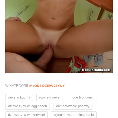
MŁODE DZIEWCZYNY
W KATEGORII
,
,
,
seks w kuchni
rosyjski seks
młode blondynki
,
,
dziewczyny w legginsach
obmacywanie pochwy
,
,
dziewczyna w czerwieni
wynajmowane mieszkanie