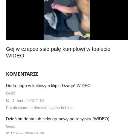
Gej w czapce ssie pałę kumplowi w toalecie
WIDEO
KOMENTARZE
Doda nago w kultowym klipie Dżaga! WIDEO
Gość
21 June 2026 11:02
Pozdrawiam serdecznie piękna kobieta
Dzień studenta lub seks grupowy po rosyjsku (WIDEO)
Gość
17 April 2026 08:09