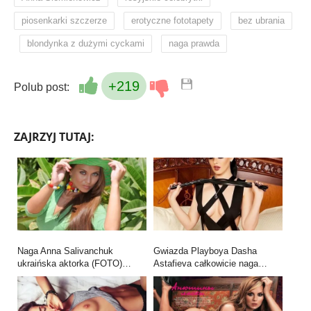
,
,
piosenkarki szczerze
erotyczne fototapety
bez ubrania
,
,
blondynka z dużymi cyckami
naga prawda
+219
Polub post:
ZAJRZYJ TUTAJ:
Naga Anna Salivanchuk
Gwiazda Playboya Dasha
ukraińska aktorka (FOTO)…
Astafieva całkowicie naga…