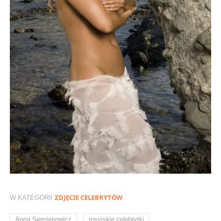
ZDJĘCIE CELEBRYTÓW
W KATEGORII
,
,
Anna Siemienowicz
rosyjskie celebrytki