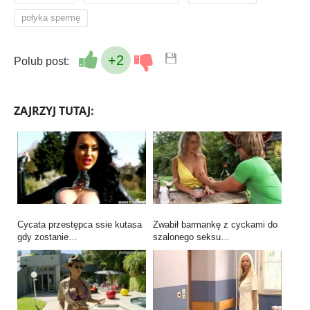
połyka spermę
+2
Polub post:
ZAJRZYJ TUTAJ:
Cycata przestępca ssie kutasa
Zwabił barmankę z cyckami do
gdy zostanie…
szalonego seksu…