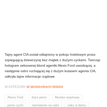
Tajny agent CIA został odtajniony w pokoju hotelowym przez
szpiegującą dziewczynę bez majtek z dużymi cyckami. Tworząc
hologram seksownej blond agentki Alexis Ford uwodzącej, a
następnie ostro ruchającej się z dużym kutasem agenta CIA,
odkryła tajne informacje rządowe
W MUNDURACH WIDEO
W KATEGORII
,
,
,
Alexis Ford
duże piersi
Mundur wojskowy
,
,
,
porno cycki
namówione na seks
seks w domu