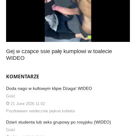
Gej w czapce ssie pałę kumplowi w toalecie
WIDEO
KOMENTARZE
Doda nago w kultowym klipie Dżaga! WIDEO
Gość
21 June 2026 11:02
Pozdrawiam serdecznie piękna kobieta
Dzień studenta lub seks grupowy po rosyjsku (WIDEO)
Gość