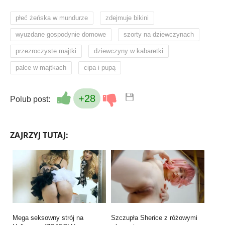
,
,
płeć żeńska w mundurze
zdejmuje bikini
,
,
wyuzdane gospodynie domowe
szorty na dziewczynach
,
,
przezroczyste majtki
dziewczyny w kabaretki
,
palce w majtkach
cipa i pupą
+28
Polub post:
ZAJRZYJ TUTAJ:
Mega seksowny strój na
Szczupła Sherice z różowymi