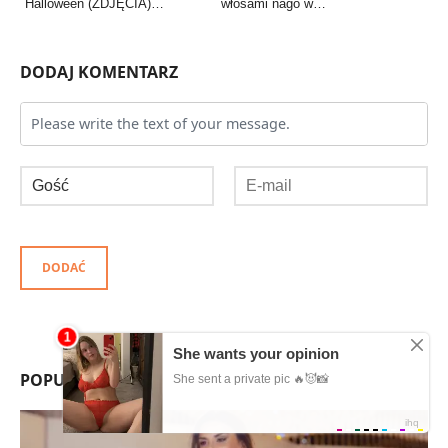
Halloween (ZDJĘCIA)…
włosami nago w…
DODAJ KOMENTARZ
DODAĆ
POPULARNE